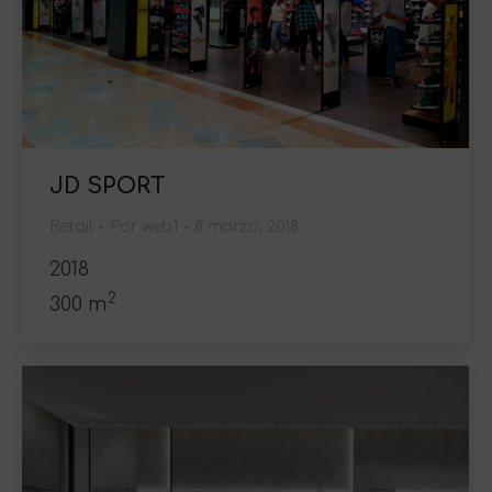
JD SPORT
Retail
Por
web1
8 marzo, 2018
2018
2
300 m