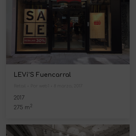
LEVi’S Fuencarral
Retail
Por
web1
8 marzo, 2017
2017
2
275 m