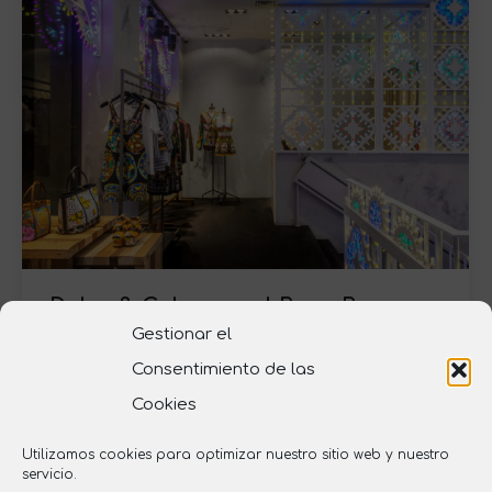
Dolce & Gabanna el Born Bcn
Gestionar el
Retail
Por
web1
8 marzo, 2013
Consentimiento de las
2013
Cookies
2
180 m
Utilizamos cookies para optimizar nuestro sitio web y nuestro
servicio.