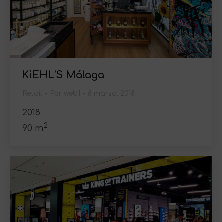
KiEHL’S Málaga
Retail
Por
web1
8 marzo, 2018
2018
2
90 m