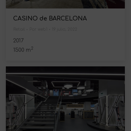
CASINO de BARCELONA
Retail
Por
web1
19 julio, 2022
2017
2
1500 m