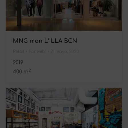
MNG man L’ILLA BCN
Retail
Por
web1
21 mayo, 2020
2019
2
400 m