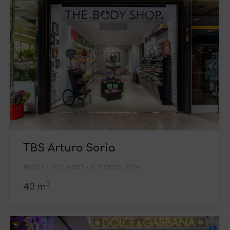
TBS Arturo Soria
Retail
Por
web1
8 marzo, 2014
2
40 m