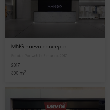
MNG nuevo concepto
Retail
Por
web1
8 marzo, 2017
2017
2
300 m